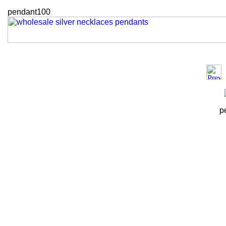
pendant100
p