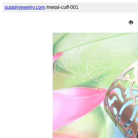
supplyjewelry.com
/metal-cuff-001