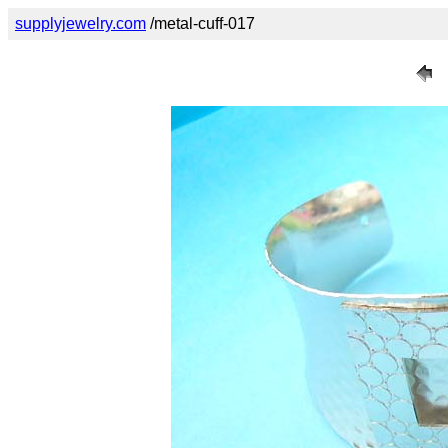
supplyjewelry.com
/metal-cuff-017