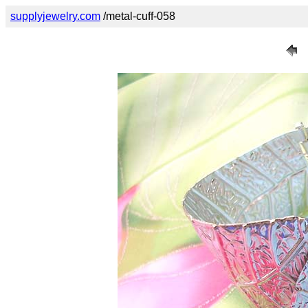
supplyjewelry.com
/metal-cuff-058