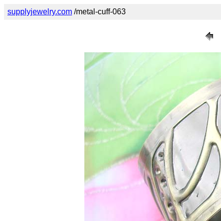
supplyjewelry.com
/metal-cuff-063