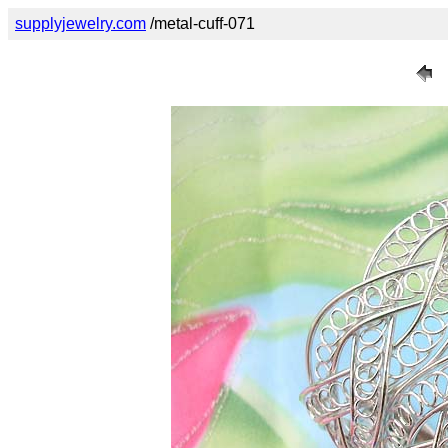
supplyjewelry.com
/metal-cuff-071