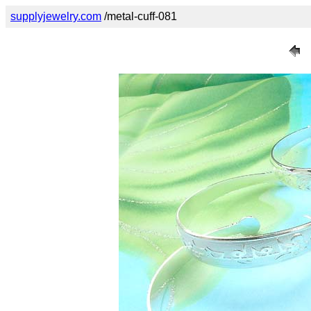
supplyjewelry.com
/metal-cuff-081