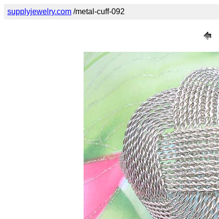
supplyjewelry.com
/metal-cuff-092