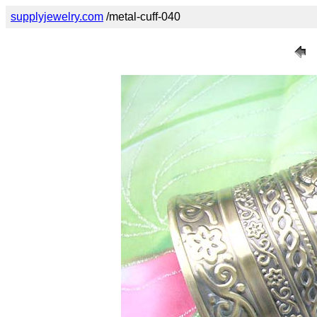
supplyjewelry.com
/metal-cuff-040