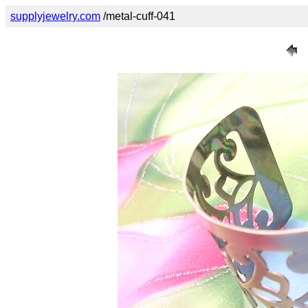
supplyjewelry.com
/metal-cuff-041