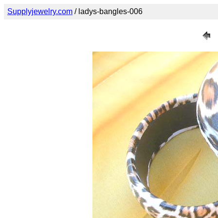
Supplyjewelry.com
/ ladys-bangles-006