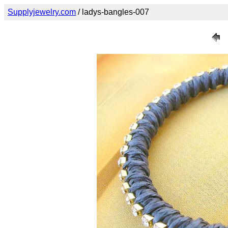
Supplyjewelry.com
/ ladys-bangles-007